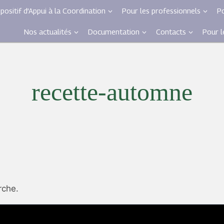
spositif d’Appui à la Coordination
Pour les professionnels
Po
Nos actualités
Documentation
Contacts
Pour 
recette-automne
rche.