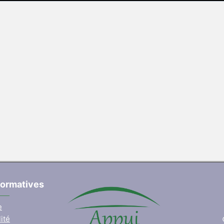
formatives
e
ité