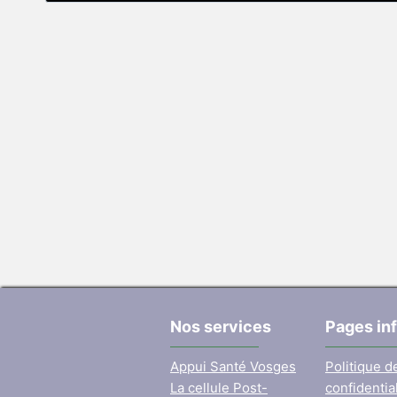
Nos services
Pages in
Appui Santé Vosges
Politique d
La cellule Post-
confidential