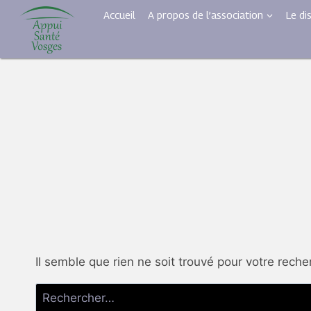
Aller
Accueil
A propos de l’association
Le di
au
contenu
Il semble que rien ne soit trouvé pour votre reche
Rechercher :