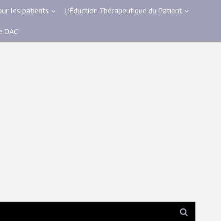
ur les patients
L’Éduction Thérapeutique du Patient
le DAC