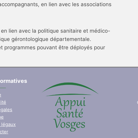
 accompagnants, en lien avec les associations
 en lien avec la politique sanitaire et médico-
itique gérontologique départementale.
 et programmes pouvant être déployés pour
formatives
e
ité
égales
pe
 légaux
cter